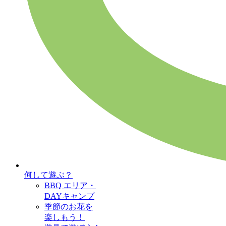
何して遊ぶ？
BBQ エリア・
DAYキャンプ
季節のお花を
楽しもう！