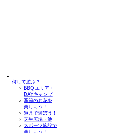
何して遊ぶ？
BBQ エリア・
DAYキャンプ
季節のお花を
楽しもう！
遊具で遊ぼう！
芝生広場・池
スポーツ施設で
楽しもう！