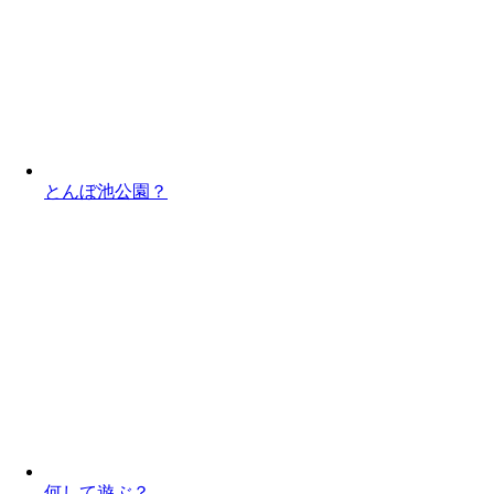
とんぼ池公園？
何して遊ぶ？