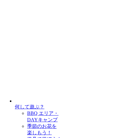
何して遊ぶ？
BBQ エリア・
DAYキャンプ
季節のお花を
楽しもう！