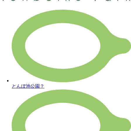
とんぼ池公園？