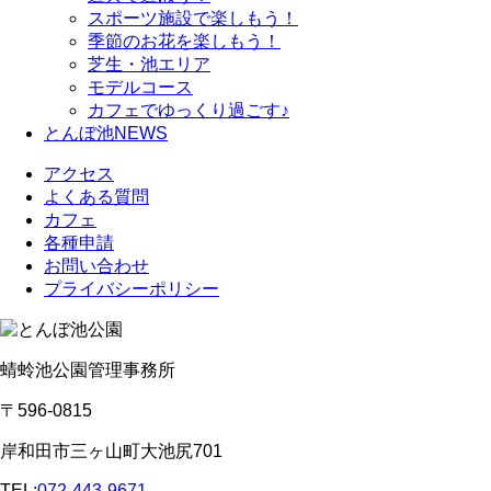
スポーツ施設で
楽しもう！
季節のお花を
楽しもう！
芝生・池エリア
モデルコース
カフェで
ゆっくり過ごす♪
とんぼ池NEWS
アクセス
よくある質問
カフェ
各種申請
お問い合わせ
プライバシーポリシー
蜻蛉池公園管理事務所
〒596-0815
岸和田市三ヶ山町
大池尻701
TEL:
072-443-9671