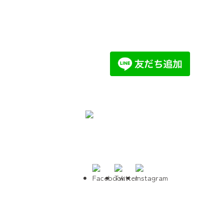
岸和田市三ヶ山町
大池尻701
岸和田市尾生町2494
TEL:
072-443-9671
TEL:
072-441-8451
FAX:072-443-9672
指定管理会社