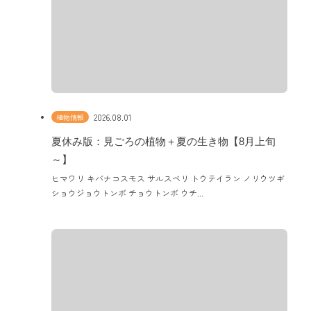
2026.08.01
植物情報
夏休み版：見ごろの植物＋夏の生き物【8月上旬
～】
ヒマワリ キバナコスモス サルスベリ トウテイラン ノリウツギ
ショウジョウトンボ チョウトンボ ウチ...