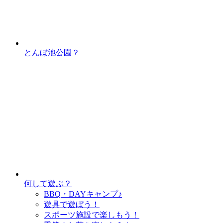
とんぼ池公園？
何して遊ぶ？
BBQ・DAYキャンプ♪
遊具で遊ぼう！
スポーツ施設で
楽しもう！