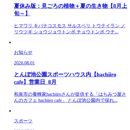
夏休み版：見ごろの植物＋夏の生き物【8月上
旬～】
ヒマワリ キバナコスモス サルスベリ トウテイラン ノ
リウツギ ショウジョウトンボ チョウトンボ ウチ...
お知らせ
2026.08.01
とんぼ池公園スポーツハウス内【hachiiro
cafe】営業日_8月
和泉市の養蜂家hachiiroさんが提供する「はちみつ屋さ
んのカフェ hachiiro cafe」 とんぼ池公園内で採れ...
スポーツ